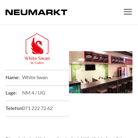
Name:
White Swan
Lage:
NM 4 / UG
Telefon:
071 222 72 62